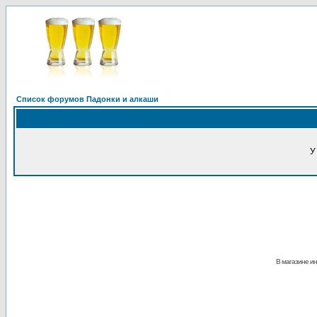
Список форумов Падонки и алкаши
У
В магазине ин