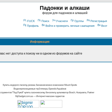
Падонки и алкаши
форум для падонков и алкашей
FUCK
Поиск
Учаснеги
Группы
Регистрацыя
Профиль
Войти и проверить личные саапщения
Вхот
Информация
 вас нет доступа к поиску ни в одном из форумов на сайте
Купить недорого палатку, рюкзак, багажник
можно в магазине Mount Sports
Водонерпоницаемые mp3-плееры Speedo Aquabeat
струментов "Под Рукой"
купить газонокосилку, бензопилу, культиватор
Bosch, Husqvarna, Partner
MyGadget.com.ua
— Интернет-магазин гаджетов