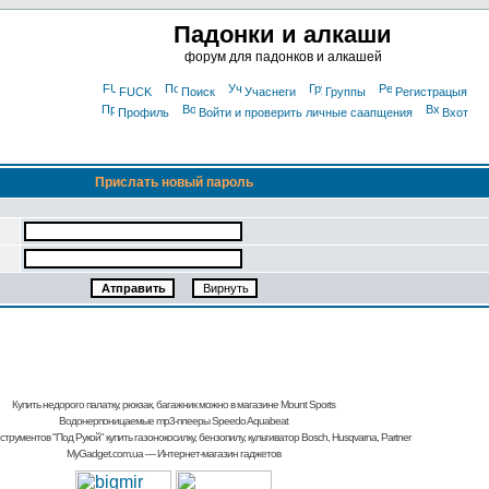
Падонки и алкаши
форум для падонков и алкашей
FUCK
Поиск
Учаснеги
Группы
Регистрацыя
Профиль
Войти и проверить личные саапщения
Вхот
Прислать новый пароль
Купить недорого палатку, рюкзак, багажник
можно в магазине Mount Sports
Водонерпоницаемые mp3-плееры Speedo Aquabeat
струментов "Под Рукой"
купить газонокосилку, бензопилу, культиватор
Bosch, Husqvarna, Partner
MyGadget.com.ua
— Интернет-магазин гаджетов