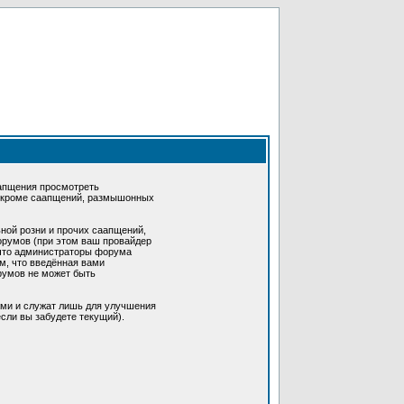
апщения просмотреть
 (кроме саапщений, размышонных
ной розни и прочих саапщений,
румов (при этом ваш провайдер
 что администраторы форума
м, что введённая вами
румов не может быть
ами и служат лишь для улучшения
сли вы забудете текущий).