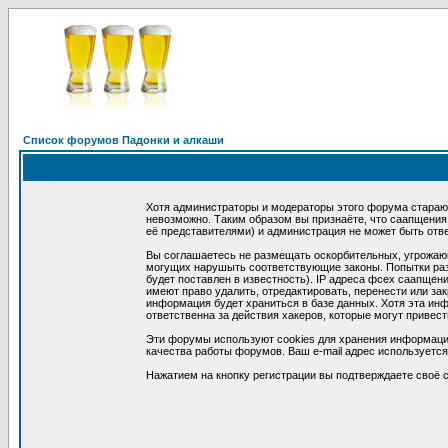
Список форумов Падонки и алкаши
Хотя администраторы и модераторы этого форума стараю
невозможно. Таким образом вы признаёте, что саапщени
её представителями) и администрация не может быть отве
Вы соглашаетесь не размещать оскорбительных, угрожающ
могущих нарушыть соответствующие законы. Попытки раз
будет поставлен в известность). IP адреса фсех саапщен
имеют право удалить, отредактировать, перенести или за
информация будет храниться в базе данных. Хотя эта ин
ответственна за действия хакеров, которые могут привест
Эти форумы используют cookies для хранения информации
качества работы форумов. Ваш e-mail адрес используется
Нажатием на кнопку регистрации вы подтверждаете своё с