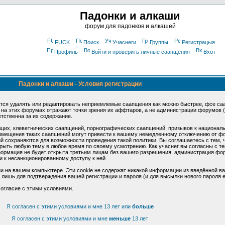
Падонки и алкаши
форум для падонков и алкашей
FUCK
Поиск
Учаснеги
Группы
Регистрацыя
Профиль
Войти и проверить личные саапщения
Вхот
Падонки и алкаши - Условия регистрации
тся удалять или редактировать неприемлемые саапщения как можно быстрее, фсе са
я на этих форумах отражают точки зрения их аффтаров, а не администрации форумов
тственна за их содержание.
их, клеветнических саапщений, порнографических саапщений, призывов к националь
мещения таких саапщений могут привести к вашему немедленному отключению от фо
ий сохраняются для возможности проведения такой политики. Вы соглашаетесь с тем,
крыть любую тему в любое время по своему усмотрению. Как учаснег вы согласны с те
формация не будет открыта третьим лицам без вашего разрешения, администрация фо
и к несанкционированному доступу к ней.
 на вашем компьютере. Эти cookie не содержат никакой информации из введённой в
 лишь для подтверждения вашей регистрации и пароля (и для высылки нового пароля е
огласие с этими условиями.
Я согласен с этими условиями и мне 13 лет или
больше
Я согласен с этими условиями и мне
меньше
13 лет