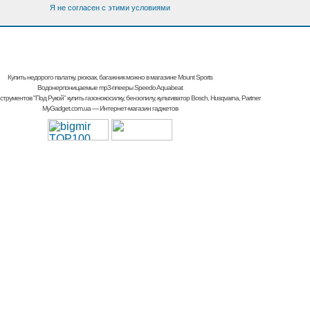
Я не согласен с этими условиями
Купить недорого палатку, рюкзак, багажник
можно в магазине Mount Sports
Водонерпоницаемые mp3-плееры Speedo Aquabeat
струментов "Под Рукой"
купить газонокосилку, бензопилу, культиватор
Bosch, Husqvarna, Partner
MyGadget.com.ua
— Интернет-магазин гаджетов