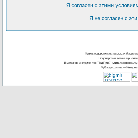
Я согласен с этими условия
Я не согласен с эт
Купить недорого палатку, рюкзак, багажник
Водонерпоницаемые mp3-плее
В магазине инструментов "Под Рукой"
купить газонокосилку,
MyGadget.com.ua
— Интернет