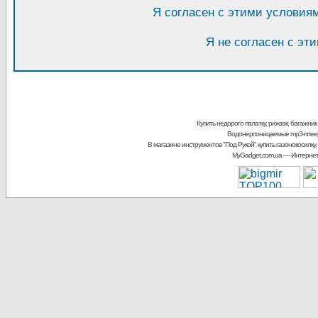
Я согласен с этими условия
Я не согласен с эт
Купить недорого палатку, рюкзак, багажник
Водонерпоницаемые mp3-плее
В магазине инструментов "Под Рукой"
купить газонокосилку,
MyGadget.com.ua
— Интернет