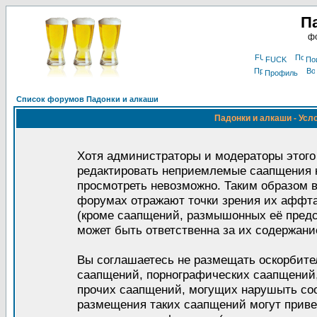
П
фо
FUCK
По
Профиль
Список форумов Падонки и алкаши
Падонки и алкаши - Усл
Хотя администраторы и модераторы этого
редактировать неприемлемые саапщения 
просмотреть невозможно. Таким образом в
форумах отражают точки зрения их аффт
(кроме саапщений, размышонных её пред
может быть ответственна за их содержани
Вы соглашаетесь не размещать оскорбите
саапщений, порнографических саапщений,
прочих саапщений, могущих нарушыть со
размещения таких саапщений могут прив