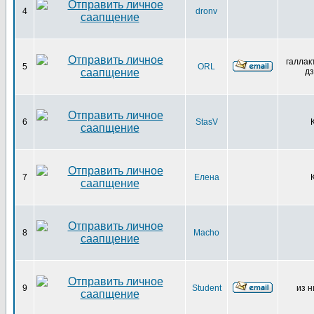
4
dronv
галлак
5
ORL
дз
6
StasV
7
Елена
8
Macho
9
Student
из н