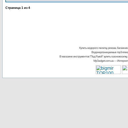
Страница
1
из
4
Купить недорого палатку, рюкзак, багажник
Водонерпоницаемые mp3-плее
В магазине инструментов "Под Рукой"
купить газонокосилку,
MyGadget.com.ua
— Интернет