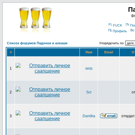
П
фо
FUCK
По
Профиль
Список форумов Падонки и алкаши
Упорядочить по:
#
Имя
Email
О
1
serp
2
Scr
о
3
Danilka
откудат