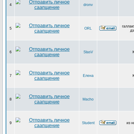
4
dronv
галлак
5
ORL
дз
6
StasV
7
Елена
8
Macho
9
Student
из н