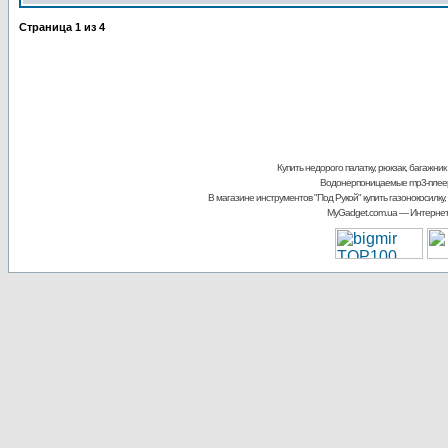
Страница
1
из
4
Купить недорого палатку, рюкзак, багажник
Водонерпоницаемые mp3-плее
В магазине инструментов "Под Рукой"
купить газонокосилку,
MyGadget.com.ua
— Интернет