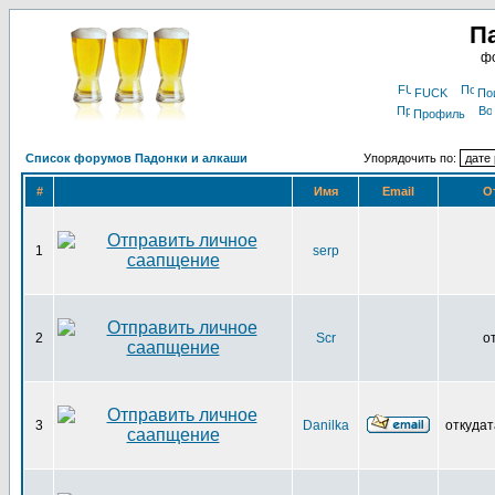
П
фо
FUCK
По
Профиль
Список форумов Падонки и алкаши
Упорядочить по:
#
Имя
Email
О
1
serp
2
Scr
о
3
Danilka
откудат