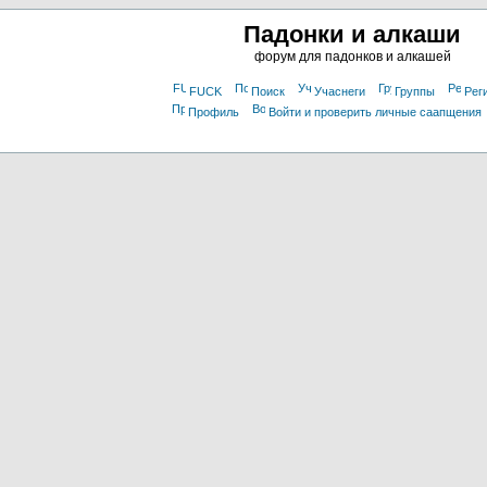
Падонки и алкаши
форум для падонков и алкашей
FUCK
Поиск
Учаснеги
Группы
Рег
Профиль
Войти и проверить личные саапщения