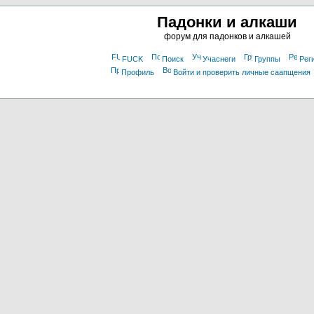
Падонки и алкаши
форум для падонков и алкашей
FUCK
Поиск
Учаснеги
Группы
Рег
Профиль
Войти и проверить личные саапщения