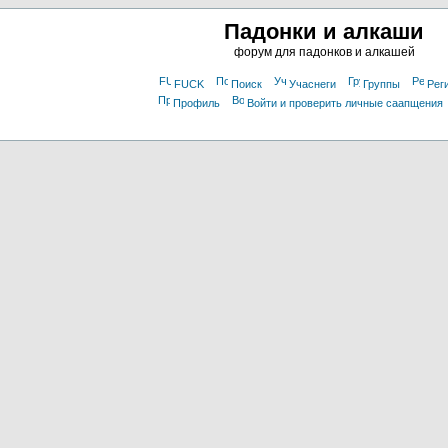
Падонки и алкаши
форум для падонков и алкашей
FUCK
Поиск
Учаснеги
Группы
Рег
Профиль
Войти и проверить личные саапщения