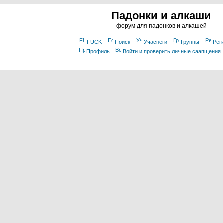
Падонки и алкаши
форум для падонков и алкашей
FUCK
Поиск
Учаснеги
Группы
Рег
Профиль
Войти и проверить личные саапщения