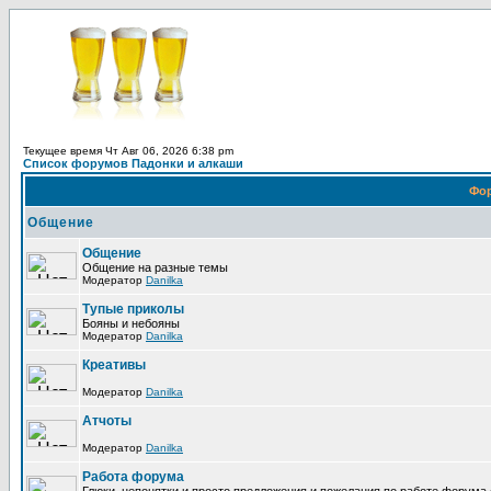
Текущее время Чт Авг 06, 2026 6:38 pm
Список форумов Падонки и алкаши
Фо
Общение
Общение
Общение на разные темы
Модератор
Danilka
Тупые приколы
Бояны и небояны
Модератор
Danilka
Креативы
Модератор
Danilka
Атчоты
Модератор
Danilka
Работа форума