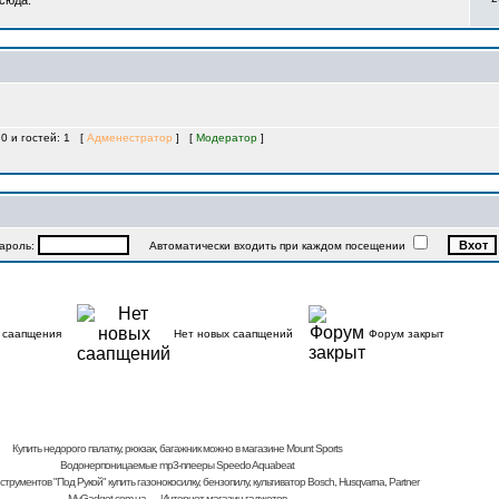
 сюда.
 0 и гостей: 1 [
Адменестратор
] [
Модератор
]
роль:
Автоматически входить при каждом посещении
 саапщения
Нет новых саапщений
Форум закрыт
Купить недорого палатку, рюкзак, багажник
можно в магазине Mount Sports
Водонерпоницаемые mp3-плееры Speedo Aquabeat
струментов "Под Рукой"
купить газонокосилку, бензопилу, культиватор
Bosch, Husqvarna, Partner
MyGadget.com.ua
— Интернет-магазин гаджетов