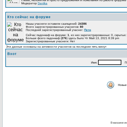
Глюки, непонятки и просто предложения и пожелания по работе форума
Модератор
Danilka
Кто сейчас на форуме
Нашы учаснеги оставили саапщений:
24386
Фсего зарегистрированных учаснегов:
80
Последний зарегистрированный учаснег:
Петр
Сейчас падонкаф на форуме:
1
, из них зарегистрированных: 0, скрытых:
Больше фсего падонкаф (
276
) здесь было Чт Май 13, 2021 8:39 pm
Зарегистрированные учаснеги: Нет
Эти данные основаны на активности учаснегов за последние пять минут
Вхот
Имя:
Па
Новые
В магазине ин