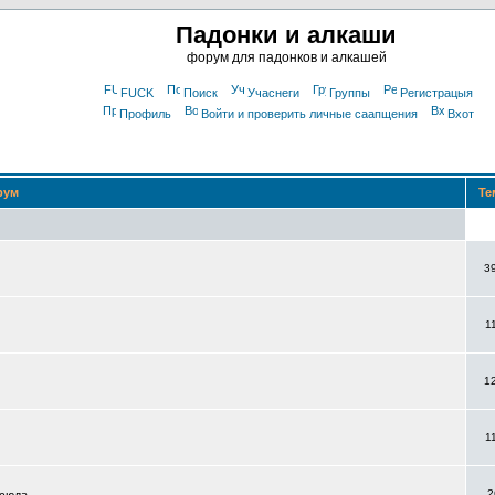
Падонки и алкаши
форум для падонков и алкашей
FUCK
Поиск
Учаснеги
Группы
Регистрацыя
Профиль
Войти и проверить личные саапщения
Вхот
рум
Те
3
1
1
1
2