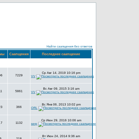
Найти саапщения без ответов
мы
Саапщения
Последнее саапщение
Ср Авг 14, 2019 10:16 pm
96
7229
VV
Вс Авг 09, 2015 3:16 am
11
5861
VV
Вс Янв 06, 2013 10:02 pm
23
366
ORL
Ср Июн 29, 2016 10:06 am
17
1132
serp
Вт Июн 24, 2014 9:36 am
6
218