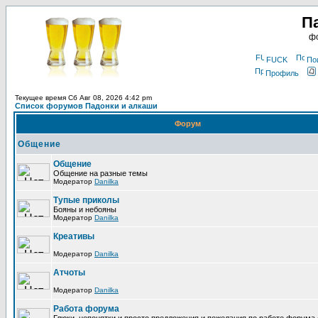
П
фо
FUCK
По
Профиль
Текущее время Сб Авг 08, 2026 4:42 pm
Список форумов Падонки и алкаши
Форум
Общение
Общение
Общение на разные темы
Модератор
Danilka
Тупые приколы
Бояны и небояны
Модератор
Danilka
Креативы
Модератор
Danilka
Атчоты
Модератор
Danilka
Работа форума