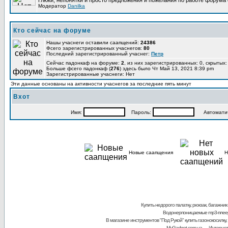
Глюки, непонятки и просто предложения и пожелания по работе форума
Модератор
Danilka
Кто сейчас на форуме
Нашы учаснеги оставили саапщений:
24386
Фсего зарегистрированных учаснегов:
80
Последний зарегистрированный учаснег:
Петр
Сейчас падонкаф на форуме:
2
, из них зарегистрированных: 0, скрытых:
Больше фсего падонкаф (
276
) здесь было Чт Май 13, 2021 8:39 pm
Зарегистрированные учаснеги: Нет
Эти данные основаны на активности учаснегов за последние пять минут
Вхот
Имя:
Пароль:
Автоматичес
Новые саапщения
Н
Купить недорого палатку, рюкзак, багажник
Водонерпоницаемые mp3-плее
В магазине инструментов "Под Рукой"
купить газонокосилку,
MyGadget.com.ua
— Интернет