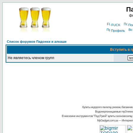
П
фо
FUCK
По
Профиль
Список форумов Падонки и алкаши
Вступить в г
Не являетесь членом групп
Купить недорого палатку, рюкзак, багажник
Водонерпоницаемые mp3-плее
В магазине инструментов "Под Рукой"
купить газонокосилку,
MyGadget.com.ua
— Интернет