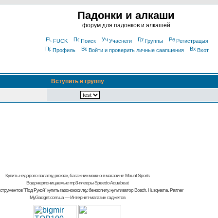
Падонки и алкаши
форум для падонков и алкашей
FUCK
Поиск
Учаснеги
Группы
Регистрацыя
Профиль
Войти и проверить личные саапщения
Вхот
Вступить в группу
Купить недорого палатку, рюкзак, багажник
можно в магазине Mount Sports
Водонерпоницаемые mp3-плееры Speedo Aquabeat
струментов "Под Рукой"
купить газонокосилку, бензопилу, культиватор
Bosch, Husqvarna, Partner
MyGadget.com.ua
— Интернет-магазин гаджетов